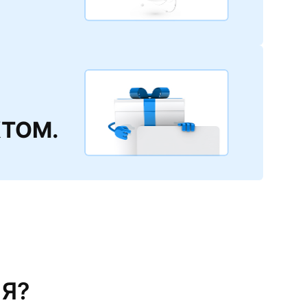
КТОМ.
Я?