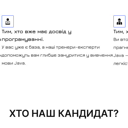
Тим, хто вже має досвід у
Тим, 
програмуванні.
а
Ви вто
У вас уже є база, а наші тренери-експерти
прагне
допоможуть вам глибше зануритися у вивчення
и
Java 
мови Java.
легкіс
ХТО НАШ КАНДИДАТ?