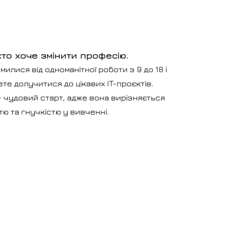
хто хоче змінити професію.
милися від одноманітної роботи з 9 до 18 і
те долучитися до цікавих IT-проєктів.
— чудовий старт, адже вона вирізняється
тю та гнучкістю у вивченні.